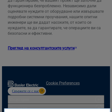
да гарантираме, че вашият проект ще започне да
функционира безпроблемно. Независимо дали
оценявате нуждите от оборудване или извършвате
подробни системни проучвания, нашите опитни
инженери ще ви дадат насоките, от които се
нуждаете, за да гарантирате, че операциите ви са
безопасни и ефективни.
Преглед на консултантските услуги
Cookie Preferences
Свържете се с нас
Индустрии
Продукти